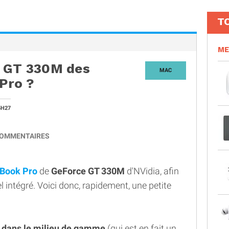
T
ME
e GT 330M des
MAC
Pro ?
5H27
OMMENTAIRES
Book Pro
de
GeForce GT 330M
d'NVidia, afin
el intégré. Voici donc, rapidement, une petite
t dans le milieu de gamme
(qui est en fait un