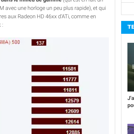
avec une horloge un peu plus rapide), et qui
ires aux Radeon HD 46xx d'ATi, comme en
 :
T
J'
po