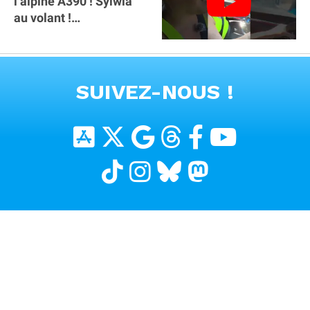
l’alpine A390 ￼! Sylwia
au volant !
#voitureelectrique
#alpine #a390
VOIR TOUTES LES VIDEOS
SUIVEZ-NOUS !