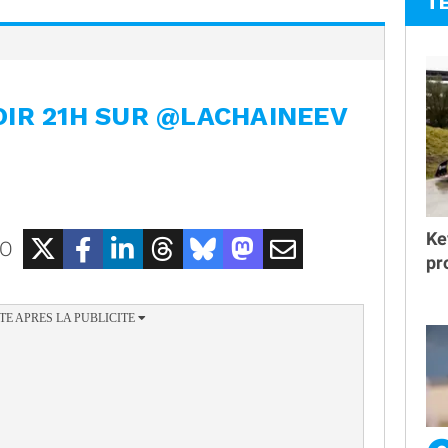
T
OIR 21H SUR @LACHAINEEV
Ke
EO
pr