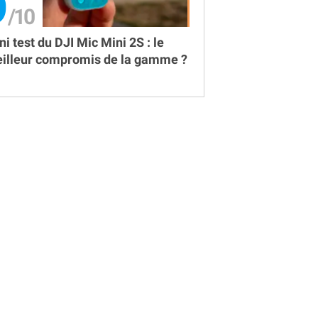
9
ni test du DJI Mic Mini 2S : le
illeur compromis de la gamme ?