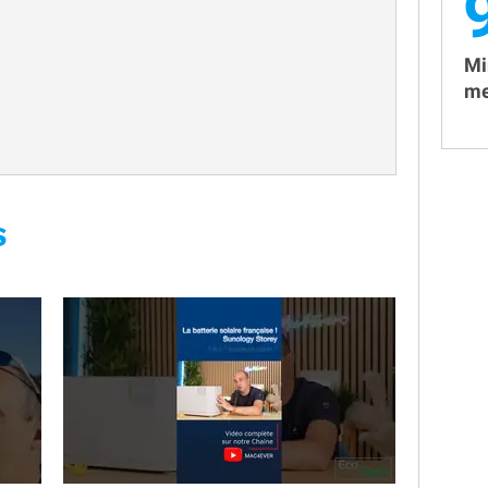
Mi
me
S