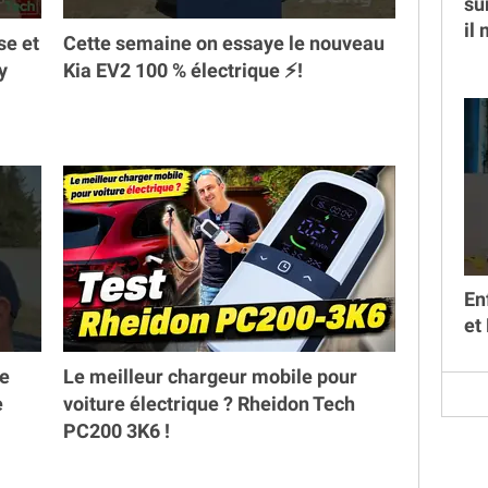
su
il
se et
Cette semaine on essaye le nouveau
y
Kia EV2 100 % électrique ⚡️!
En
et
ne
Le meilleur chargeur mobile pour
e
voiture électrique ? Rheidon Tech
PC200 3K6 !