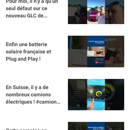
Pour moi, il n’y a qu’un
seul défaut sur ce
nouveau GLC de
Mercedes : il manque la
clé sur téléphone
Enfin une batterie
solaire française et
Plug and Play !
En Suisse, il y a de
nombreux camions
électriques ! #camion
#poidslourds
#voitureelectrique