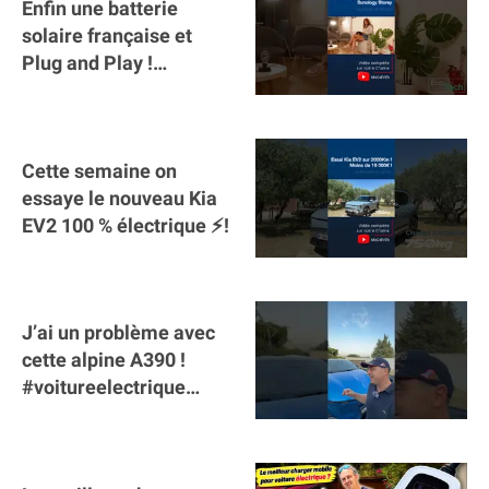
Enfin une batterie
solaire française et
Plug and Play !
#sunology #storey
#batterie @gosunology
Cette semaine on
essaye le nouveau Kia
EV2 100 % électrique ⚡️!
J’ai un problème avec
cette alpine A390 !
#voitureelectrique
#alpine #a390
#sportscar