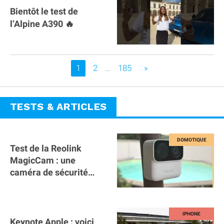
Bientôt le test de
l’Alpine A390 🔥
Vous êtes sur la page
1
2
…
185
»
TESTS & ARTICLES
Test de la Reolink
MagicCam : une
caméra de sécurité
magnétique à 59€ sans
abonnement !
Keynote Apple : voici