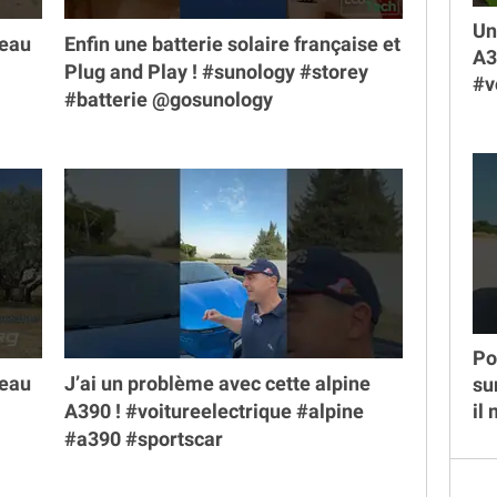
Un
veau
Enfin une batterie solaire française et
A3
Plug and Play ! #sunology #storey
#v
#batterie @gosunology
Po
veau
J’ai un problème avec cette alpine
su
A390 ! #voitureelectrique #alpine
il
#a390 #sportscar