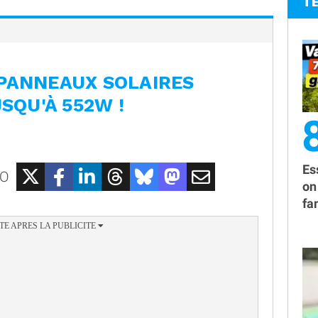
T
 PANNEAUX SOLAIRES
USQU'À 552W !
8
Es
EO
on
fa