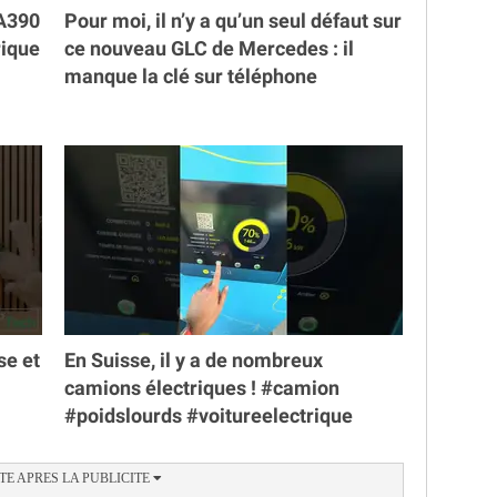
 A390
Pour moi, il n’y a qu’un seul défaut sur
rique
ce nouveau GLC de Mercedes : il
manque la clé sur téléphone
se et
En Suisse, il y a de nombreux
camions électriques ! #camion
#poidslourds #voitureelectrique