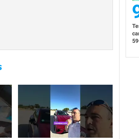
Te
ca
59
S