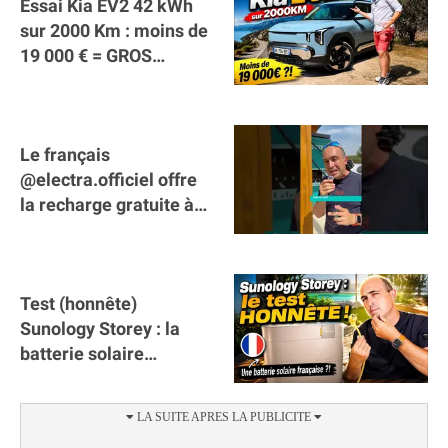
Essai Kia EV2 42 kWh
sur 2000 Km : moins de
19 000 € = GROS
SUCCÈS ?
Le français
@electra.officiel offre
la recharge gratuite à
tous les véhicules
électriques de Gironde
Test (honnête)
Sunology Storey : la
batterie solaire
française !