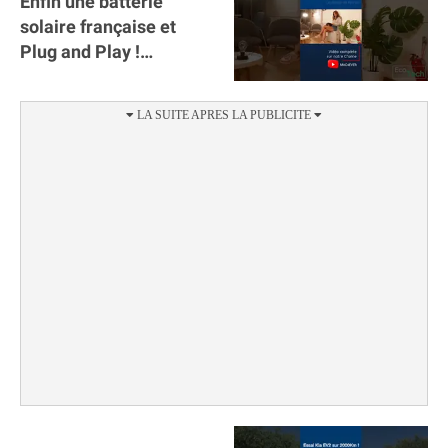
Enfin une batterie
solaire française et
Plug and Play !
#sunology #storey
#batterie @gosunology