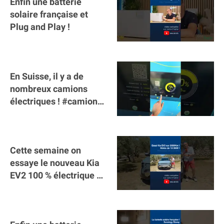
Enfin une batterie
solaire française et
Plug and Play !
En Suisse, il y a de
nombreux camions
électriques ! #camion
#poidslourds
#voitureelectrique
Cette semaine on
essaye le nouveau Kia
EV2 100 % électrique ⚡️!
Motorisation et
autonomie.