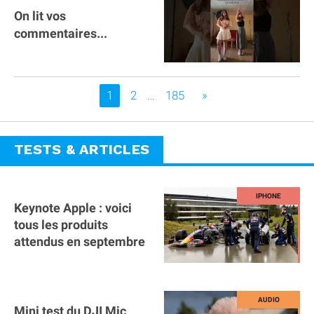
On lit vos
commentaires...
Vous êtes sur la page
1
2
…
185
»
TESTS & ARTICLES
Keynote Apple : voici
tous les produits
attendus en septembre
Mini test du DJI Mic