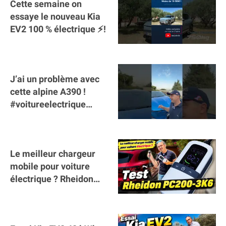
Cette semaine on
essaye le nouveau Kia
EV2 100 % électrique ⚡️!
J’ai un problème avec
cette alpine A390 !
#voitureelectrique
#alpine #a390
#sportscar
Le meilleur chargeur
mobile pour voiture
électrique ? Rheidon
Tech PC200 3K6 !