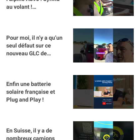
au volant !
#voitureelectrique
#alpine #a390
Pour moi, il n’y a qu’un
seul défaut sur ce
nouveau GLC de
Mercedes : il manque la
clé sur téléphone
Enfin une batterie
solaire française et
Plug and Play !
En Suisse, il y a de
nombreux camions