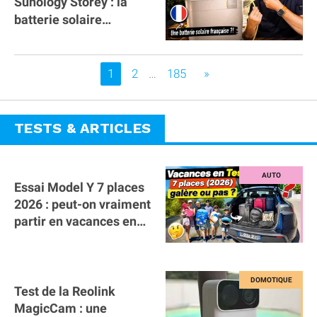
Sunology Storey : la
batterie solaire
française !
Vous êtes sur la page
1
2
…
185
»
TESTS & ARTICLES
Essai Model Y 7 places
2026 : peut-on vraiment
partir en vacances en
famille avec des
bagages ?
Test de la Reolink
MagicCam : une