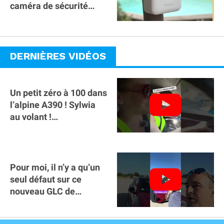
caméra de sécurité
magnétique à 59€ sans
abonnement !
DERNIÈRES VIDÉOS
Un petit zéro à 100 dans
l’alpine A390 ￼! Sylwia
au volant !
#voitureelectrique
#alpine #a390
Pour moi, il n’y a qu’un
seul défaut sur ce
nouveau GLC de
Mercedes : il manque la
clé sur téléphone