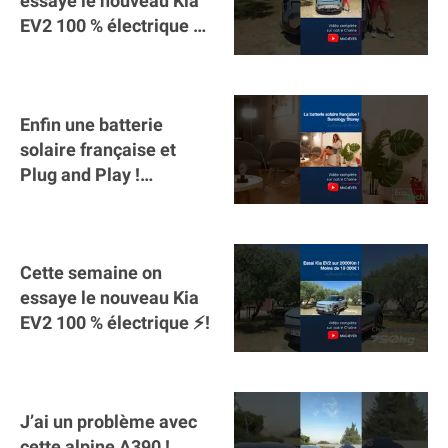
essaye le nouveau Kia
EV2 100 % électrique ⚡️!
Motorisation et
autonomie.
Enfin une batterie
solaire française et
Plug and Play !
#sunology #storey
#batterie @gosunology
Cette semaine on
essaye le nouveau Kia
EV2 100 % électrique ⚡️!
J’ai un problème avec
cette alpine A390 !