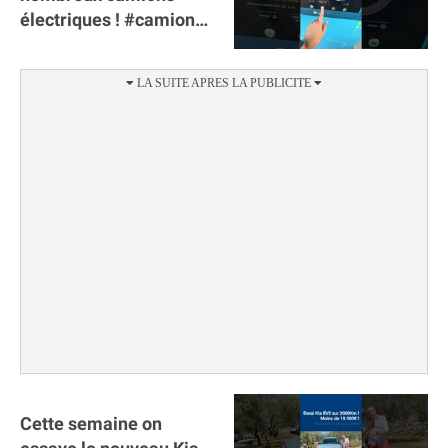
électriques ! #camion
#poidslourds
#voitureelectrique
Cette semaine on