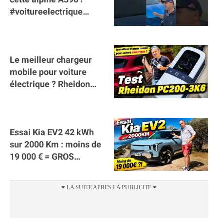
#voitureelectrique
#alpine #a390
#sportscar
Le meilleur chargeur
mobile pour voiture
électrique ? Rheidon
Tech PC200 3K6 !
(collaboration)
Essai Kia EV2 42 kWh
sur 2000 Km : moins de
19 000 € = GROS
SUCCÈS ?