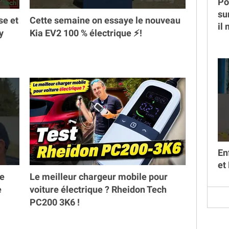
Po
su
se et
Cette semaine on essaye le nouveau
il
y
Kia EV2 100 % électrique ⚡️!
En
et
ne
Le meilleur chargeur mobile pour
e
voiture électrique ? Rheidon Tech
PC200 3K6 !