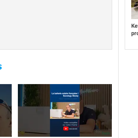
Ke
pr
S