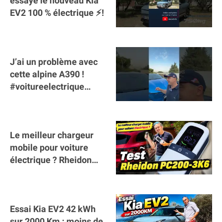
essaye le nouveau Kia
EV2 100 % électrique ⚡️!
J’ai un problème avec
cette alpine A390 !
#voitureelectrique
#alpine #a390
#sportscar
Le meilleur chargeur
mobile pour voiture
électrique ? Rheidon
Tech PC200 3K6 !
Essai Kia EV2 42 kWh
sur 2000 Km : moins de