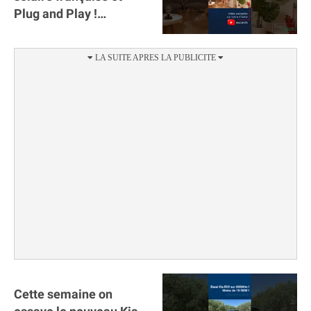
Plug and Play !
#sunology #storey
#batterie @gosunology
Cette semaine on