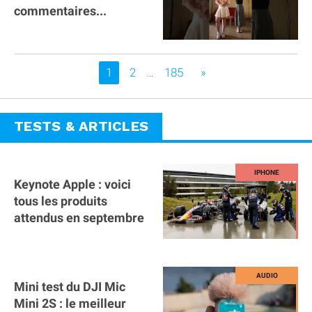
commentaires...
Vous êtes sur la page
1
2
…
185
»
TESTS & ARTICLES
Keynote Apple : voici
tous les produits
attendus en septembre
Mini test du DJI Mic
Mini 2S : le meilleur