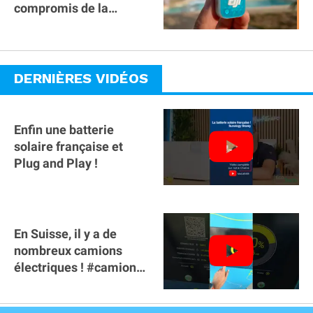
compromis de la
gamme ?
DERNIÈRES VIDÉOS
Enfin une batterie
solaire française et
Plug and Play !
En Suisse, il y a de
nombreux camions
électriques ! #camion
#poidslourds
#voitureelectrique