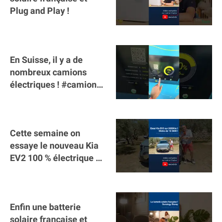
Plug and Play !
En Suisse, il y a de
nombreux camions
électriques ! #camion
#poidslourds
#voitureelectrique
Cette semaine on
essaye le nouveau Kia
EV2 100 % électrique ⚡️!
Motorisation et
autonomie.
Enfin une batterie
solaire française et