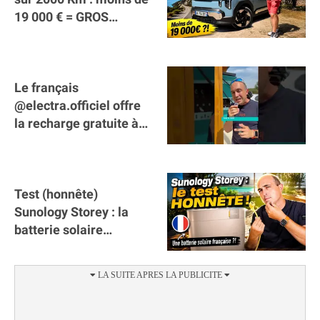
19 000 € = GROS
SUCCÈS ?
Le français
@electra.officiel offre
la recharge gratuite à
tous les véhicules
électriques de Gironde
Test (honnête)
Sunology Storey : la
batterie solaire
française !