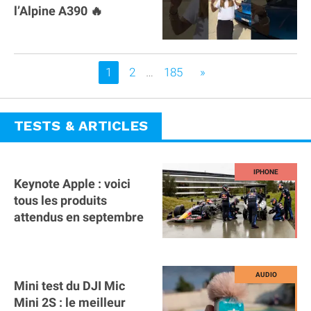
l’Alpine A390 🔥
Vous êtes sur la page
1
2
…
185
»
TESTS & ARTICLES
Keynote Apple : voici
tous les produits
attendus en septembre
Mini test du DJI Mic
Mini 2S : le meilleur