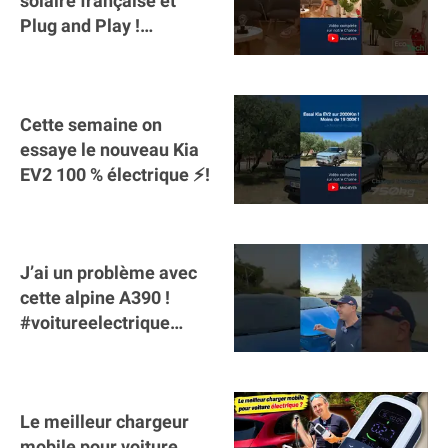
solaire française et
Plug and Play !
#sunology #storey
#batterie @gosunology
Cette semaine on
essaye le nouveau Kia
EV2 100 % électrique ⚡️!
J’ai un problème avec
cette alpine A390 !
#voitureelectrique
#alpine #a390
#sportscar
Le meilleur chargeur
mobile pour voiture