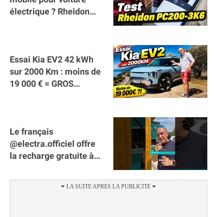
électrique ? Rheidon
Tech PC200 3K6 !
Essai Kia EV2 42 kWh
sur 2000 Km : moins de
19 000 € = GROS
SUCCÈS ?
Le français
@electra.officiel offre
la recharge gratuite à
tous les véhicules
électriques de Gironde