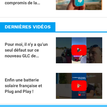
compromis de la
gamme ?
DERNIÈRES VIDÉOS
Pour moi, il n’y a qu’un
seul défaut sur ce
nouveau GLC de
Mercedes : il manque la
clé sur téléphone
Enfin une batterie
solaire française et
Plug and Play !