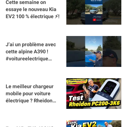
Cette semaine on
essaye le nouveau Kia
EV2 100 % électrique ⚡️!
J’ai un problème avec
cette alpine A390 !
#voitureelectrique
#alpine #a390
#sportscar
Le meilleur chargeur
mobile pour voiture
électrique ? Rheidon
Tech PC200 3K6 !