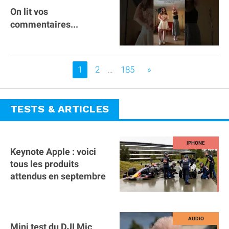
On lit vos
commentaires...
Vous êtes sur la page
1
2
…
185
»
TESTS & ARTICLES
Keynote Apple : voici
tous les produits
attendus en septembre
Mini test du DJI Mic