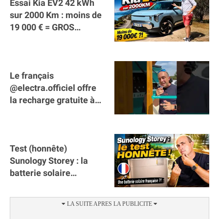
Essai Kia EV2 42 kWh
sur 2000 Km : moins de
19 000 € = GROS
SUCCÈS ?
Le français
@electra.officiel offre
la recharge gratuite à
tous les véhicules
électriques de Gironde
Test (honnête)
Sunology Storey : la
batterie solaire
française !