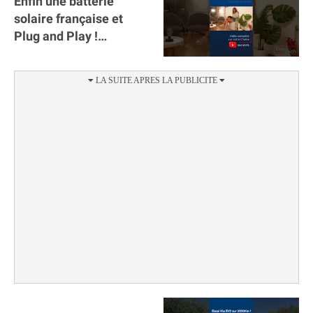
Enfin une batterie
solaire française et
Plug and Play !
#sunology #storey
#batterie @gosunology