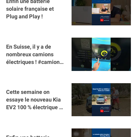
Enfin une batterie
solaire française et
Plug and Play !
En Suisse, il y a de
nombreux camions
électriques ! #camion
#poidslourds
#voitureelectrique
Cette semaine on
essaye le nouveau Kia
EV2 100 % électrique ⚡️!
Motorisation et
autonomie.