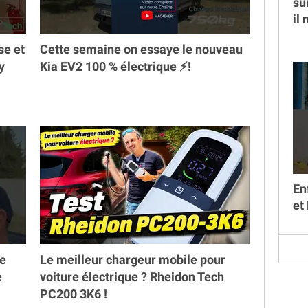
su
il
se et
Cette semaine on essaye le nouveau
y
Kia EV2 100 % électrique ⚡️!
En
et
ne
Le meilleur chargeur mobile pour
e
voiture électrique ? Rheidon Tech
PC200 3K6 !