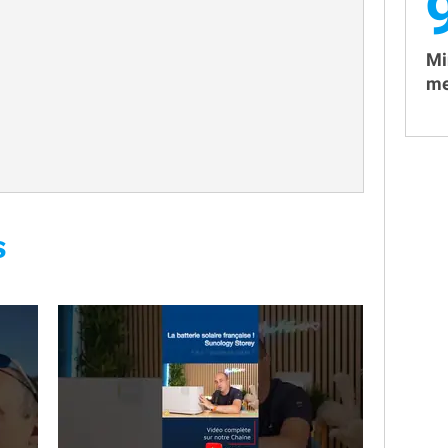
Mi
me
S