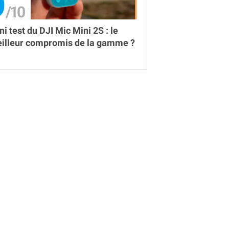
9
ni test du DJI Mic Mini 2S : le
illeur compromis de la gamme ?