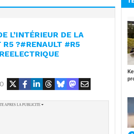
T
E L’INTÉRIEUR DE LA
 R5 ?#RENAULT #R5
REELECTRIQUE
Ke
pr
EO