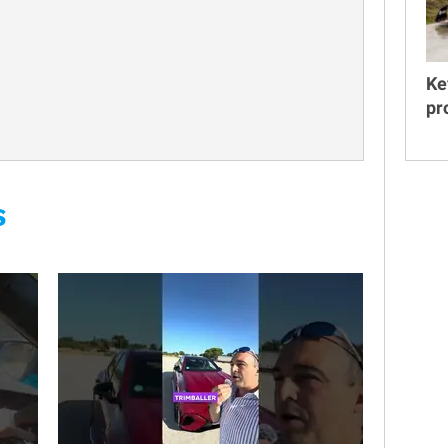
Ke
pr
S