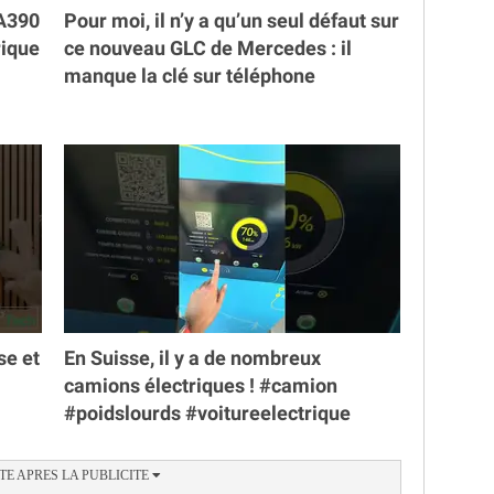
 A390
Pour moi, il n’y a qu’un seul défaut sur
rique
ce nouveau GLC de Mercedes : il
manque la clé sur téléphone
se et
En Suisse, il y a de nombreux
camions électriques ! #camion
#poidslourds #voitureelectrique