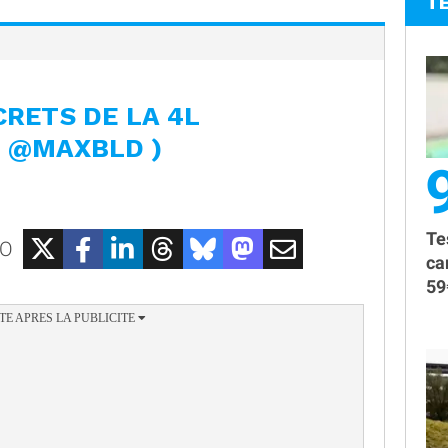
T
CRETS DE LA 4L
C @MAXBLD )
Te
EO
ca
59