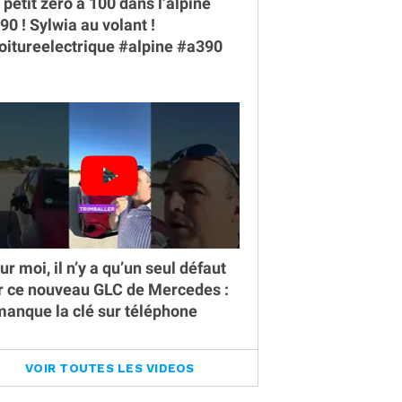
 petit zéro à 100 dans l’alpine
90 ￼! Sylwia au volant !
oitureelectrique #alpine #a390
ur moi, il n’y a qu’un seul défaut
r ce nouveau GLC de Mercedes :
 manque la clé sur téléphone
VOIR TOUTES LES VIDEOS