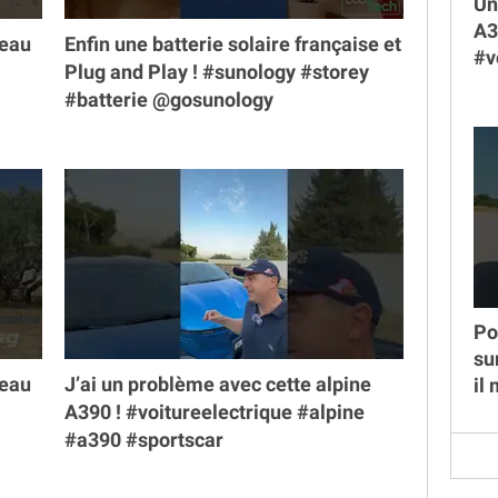
Un
A3
veau
Enfin une batterie solaire française et
#v
Plug and Play ! #sunology #storey
#batterie @gosunology
Po
su
veau
J’ai un problème avec cette alpine
il
A390 ! #voitureelectrique #alpine
#a390 #sportscar