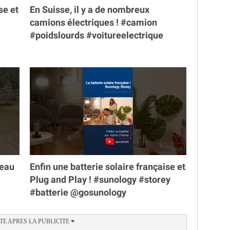
se et
En Suisse, il y a de nombreux
camions électriques ! #camion
#poidslourds #voitureelectrique
veau
Enfin une batterie solaire française et
Plug and Play ! #sunology #storey
#batterie @gosunology