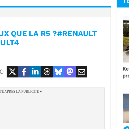
T
UX QUE LA R5 ?#RENAULT
AULT4
Ke
EO
pr