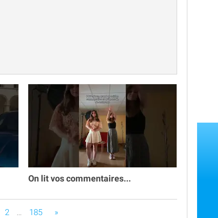

On lit vos commentaires...
s êtes sur la page
2
…
185
»