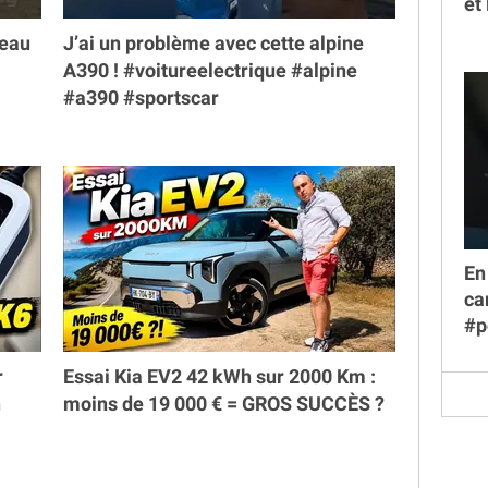
et
veau
J’ai un problème avec cette alpine
A390 ! #voitureelectrique #alpine
#a390 #sportscar
En
ca
#p
r
Essai Kia EV2 42 kWh sur 2000 Km :
h
moins de 19 000 € = GROS SUCCÈS ?