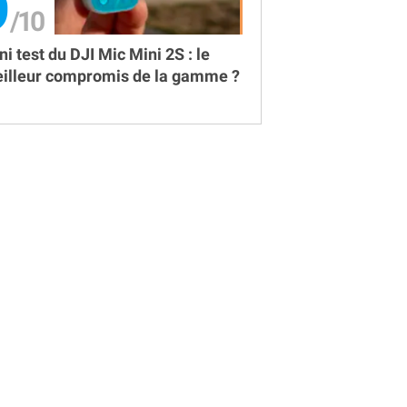
9
ni test du DJI Mic Mini 2S : le
illeur compromis de la gamme ?