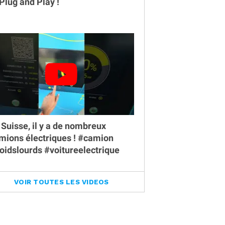
 Plug and Play !
 Suisse, il y a de nombreux
mions électriques ! #camion
oidslourds #voitureelectrique
VOIR TOUTES LES VIDEOS