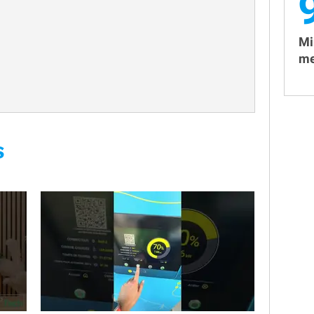
Mi
me
S