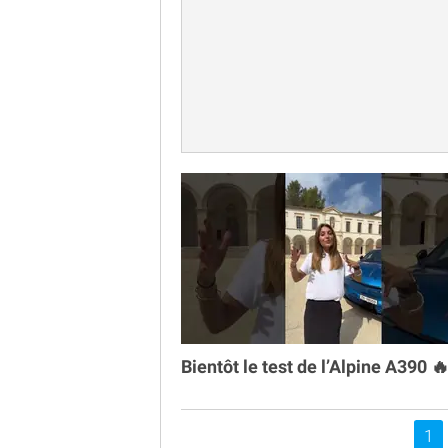
Bientôt le test de l’Alpine A390 
Vou
1