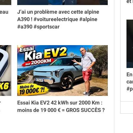
et
veau
J’ai un problème avec cette alpine
A390 ! #voitureelectrique #alpine
#a390 #sportscar
En
ca
#p
r
Essai Kia EV2 42 kWh sur 2000 Km :
h
moins de 19 000 € = GROS SUCCÈS ?