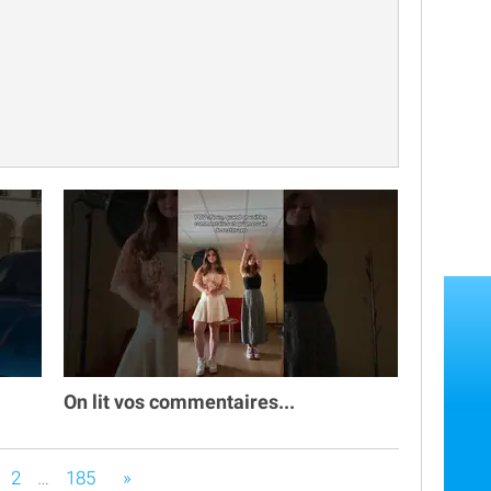

On lit vos commentaires...
s êtes sur la page
2
…
185
»