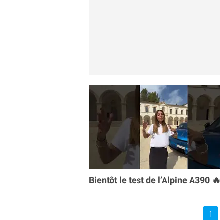
Bientôt le test de l’Alpine A390 
Vou
1