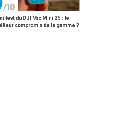
9
ni test du DJI Mic Mini 2S : le
illeur compromis de la gamme ?