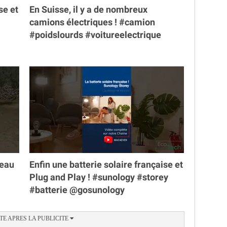
se et
En Suisse, il y a de nombreux
camions électriques ! #camion
#poidslourds #voitureelectrique
veau
Enfin une batterie solaire française et
Plug and Play ! #sunology #storey
#batterie @gosunology