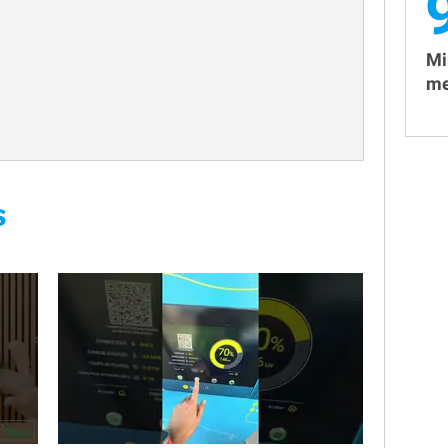
Mi
me
S