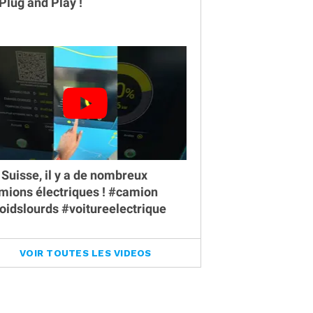
 Plug and Play !
 Suisse, il y a de nombreux
mions électriques ! #camion
oidslourds #voitureelectrique
VOIR TOUTES LES VIDEOS