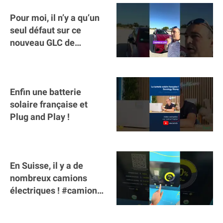
Pour moi, il n’y a qu’un
seul défaut sur ce
nouveau GLC de
Mercedes : il manque la
clé sur téléphone
Enfin une batterie
solaire française et
Plug and Play !
En Suisse, il y a de
nombreux camions
électriques ! #camion
#poidslourds
#voitureelectrique