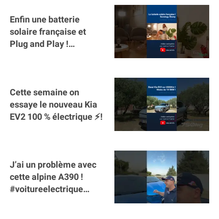
Enfin une batterie
solaire française et
Plug and Play !
#sunology #storey
#batterie @gosunology
Cette semaine on
essaye le nouveau Kia
EV2 100 % électrique ⚡️!
J’ai un problème avec
cette alpine A390 !
#voitureelectrique
#alpine #a390
#sportscar