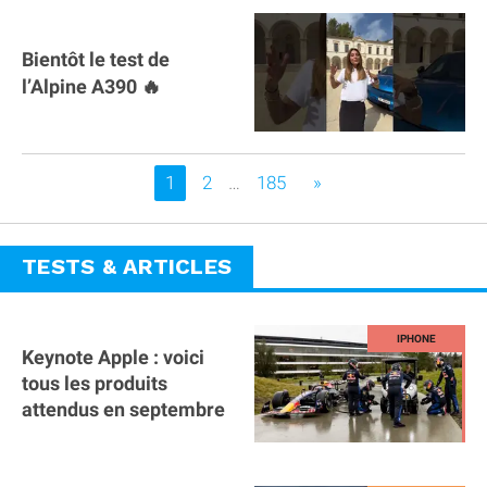
Bientôt le test de
l’Alpine A390 🔥
Vous êtes sur la page
1
2
…
185
»
TESTS & ARTICLES
Keynote Apple : voici
tous les produits
attendus en septembre