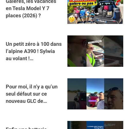
Galères, les vacances
en Tesla Model Y 7
places (2026) ?
Un petit zéro à 100 dans
l’alpine A390 ￼! Sylwia
au volant !
#voitureelectrique
#alpine #a390
Pour moi, il n’y a qu’un
seul défaut sur ce
nouveau GLC de
Mercedes : il manque la
clé sur téléphone