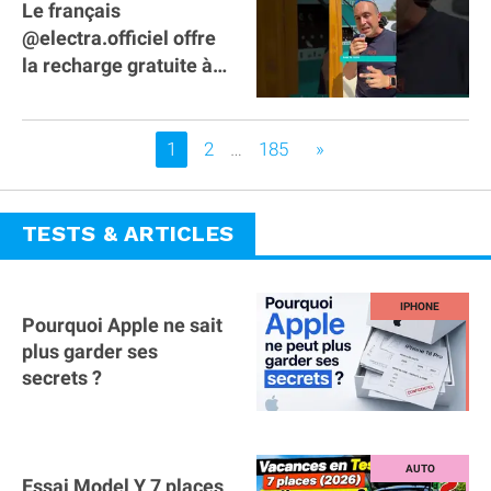
Le français
@electra.officiel offre
la recharge gratuite à
tous les véhicules
électriques de Gironde
Vous êtes sur la page
1
2
…
185
»
TESTS & ARTICLES
Pourquoi Apple ne sait
plus garder ses
secrets ?
Essai Model Y 7 places