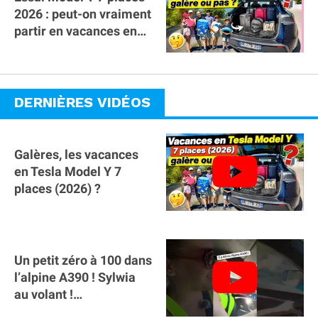
2026 : peut-on vraiment
partir en vacances en
famille avec des
bagages ?
DERNIÈRES VIDÉOS
Galères, les vacances
en Tesla Model Y 7
places (2026) ?
Un petit zéro à 100 dans
l’alpine A390 ￼! Sylwia
au volant !
#voitureelectrique