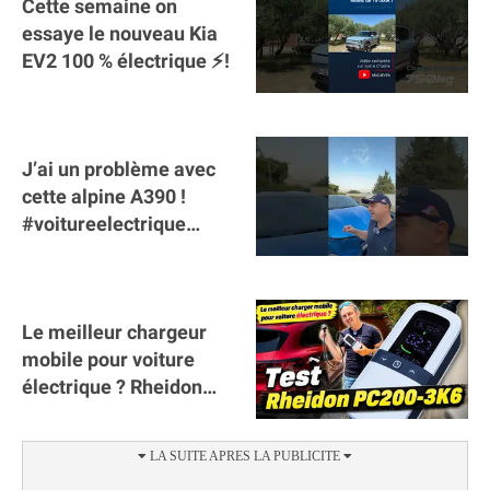
Cette semaine on
essaye le nouveau Kia
EV2 100 % électrique ⚡️!
J’ai un problème avec
cette alpine A390 !
#voitureelectrique
#alpine #a390
#sportscar
Le meilleur chargeur
mobile pour voiture
électrique ? Rheidon
Tech PC200 3K6 !
(collaboration)