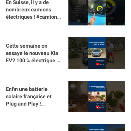
En Suisse, il y a de
nombreux camions
électriques ! #camion
#poidslourds
#voitureelectrique
Cette semaine on
essaye le nouveau Kia
EV2 100 % électrique ⚡️!
Motorisation et
autonomie.
Enfin une batterie
solaire française et
Plug and Play !
#sunology #storey
#batterie @gosunology