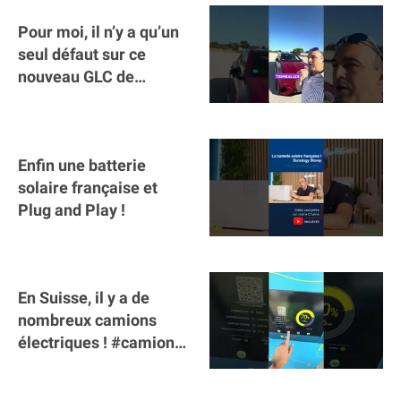
Pour moi, il n’y a qu’un
seul défaut sur ce
nouveau GLC de
Mercedes : il manque la
clé sur téléphone
Enfin une batterie
solaire française et
Plug and Play !
En Suisse, il y a de
nombreux camions
électriques ! #camion
#poidslourds
#voitureelectrique