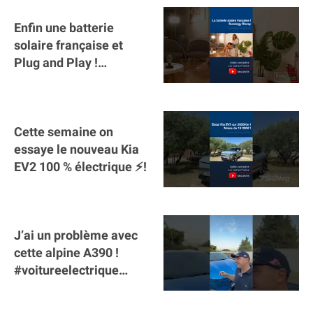
Enfin une batterie
solaire française et
Plug and Play !
#sunology #storey
#batterie @gosunology
Cette semaine on
essaye le nouveau Kia
EV2 100 % électrique ⚡️!
J’ai un problème avec
cette alpine A390 !
#voitureelectrique
#alpine #a390
#sportscar