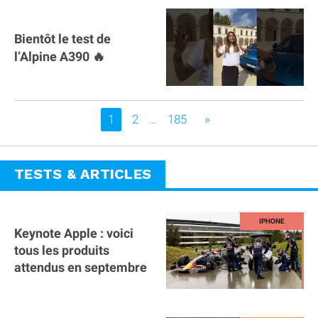
Bientôt le test de
l’Alpine A390 🔥
Vous êtes sur la page
1
2
…
185
»
TESTS & ARTICLES
Keynote Apple : voici
tous les produits
attendus en septembre