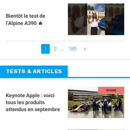
Bientôt le test de
l’Alpine A390 🔥
Vous êtes sur la page
1
2
…
185
»
TESTS & ARTICLES
Keynote Apple : voici
tous les produits
attendus en septembre