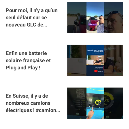
Pour moi, il n’y a qu’un
seul défaut sur ce
nouveau GLC de
Mercedes : il manque la
clé sur téléphone
Enfin une batterie
solaire française et
Plug and Play !
En Suisse, il y a de
nombreux camions
électriques ! #camion
#poidslourds
#voitureelectrique