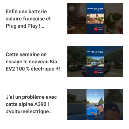
Enfin une batterie
solaire française et
Plug and Play !
#sunology #storey
#batterie @gosunology
Cette semaine on
essaye le nouveau Kia
EV2 100 % électrique ⚡️!
J’ai un problème avec
cette alpine A390 !
#voitureelectrique
#alpine #a390
#sportscar