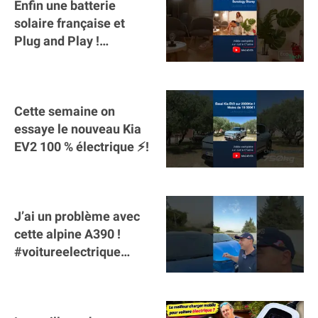
Enfin une batterie
solaire française et
Plug and Play !
#sunology #storey
#batterie @gosunology
Cette semaine on
essaye le nouveau Kia
EV2 100 % électrique ⚡️!
J’ai un problème avec
cette alpine A390 !
#voitureelectrique
#alpine #a390
#sportscar