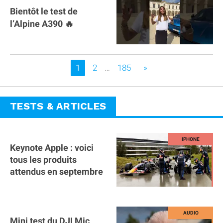
Bientôt le test de
l’Alpine A390 🔥
Vous êtes sur la page
1
2
…
185
»
TESTS & ARTICLES
Keynote Apple : voici
tous les produits
attendus en septembre
Mini test du DJI Mic