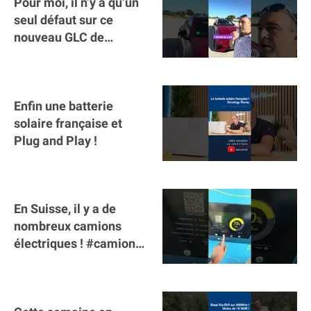
Pour moi, il n’y a qu’un
seul défaut sur ce
nouveau GLC de
Mercedes : il manque la
clé sur téléphone
Enfin une batterie
solaire française et
Plug and Play !
En Suisse, il y a de
nombreux camions
électriques ! #camion
#poidslourds
#voitureelectrique