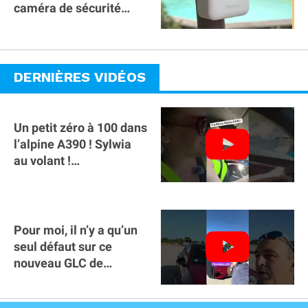
caméra de sécurité
magnétique à 59€ sans
abonnement !
DERNIÈRES VIDÉOS
Un petit zéro à 100 dans
l’alpine A390 ￼! Sylwia
au volant !
#voitureelectrique
#alpine #a390
Pour moi, il n’y a qu’un
seul défaut sur ce
nouveau GLC de
Mercedes : il manque la
clé sur téléphone