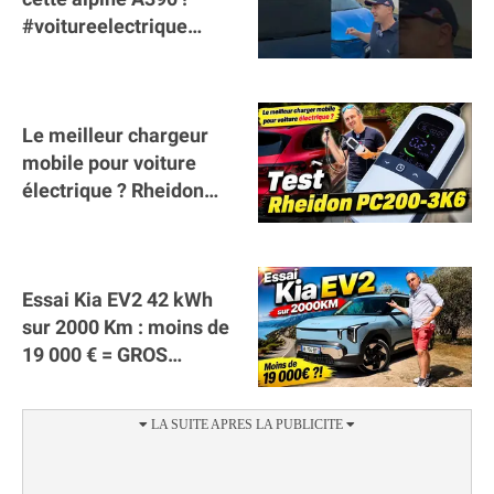
#voitureelectrique
#alpine #a390
#sportscar
Le meilleur chargeur
mobile pour voiture
électrique ? Rheidon
Tech PC200 3K6 !
(collaboration)
Essai Kia EV2 42 kWh
sur 2000 Km : moins de
19 000 € = GROS
SUCCÈS ?