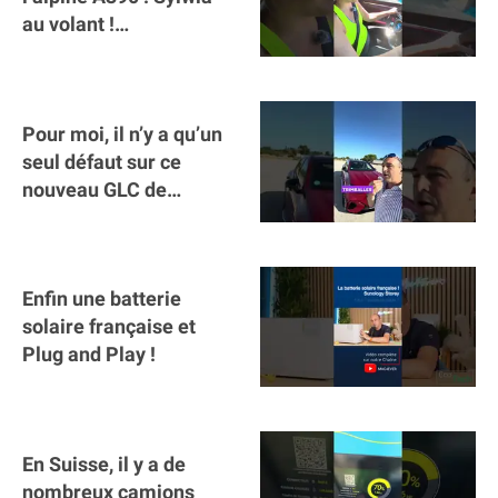
au volant !
#voitureelectrique
#alpine #a390
Pour moi, il n’y a qu’un
seul défaut sur ce
nouveau GLC de
Mercedes : il manque la
clé sur téléphone
Enfin une batterie
solaire française et
Plug and Play !
En Suisse, il y a de
nombreux camions