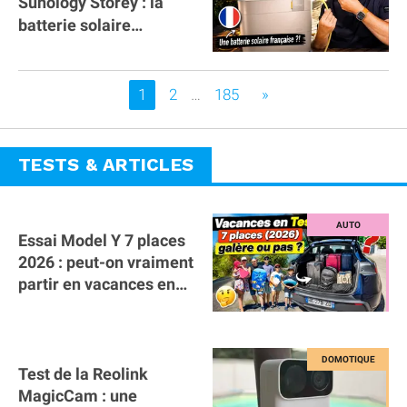
Sunology Storey : la
batterie solaire
française !
Vous êtes sur la page
1
2
…
185
»
TESTS & ARTICLES
Essai Model Y 7 places
2026 : peut-on vraiment
partir en vacances en
famille avec des
bagages ?
Test de la Reolink
MagicCam : une