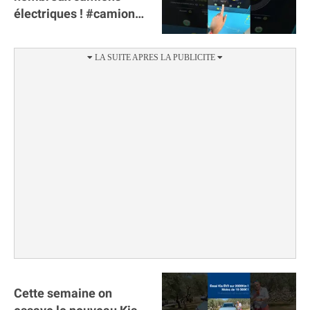
électriques ! #camion
#poidslourds
#voitureelectrique
Cette semaine on