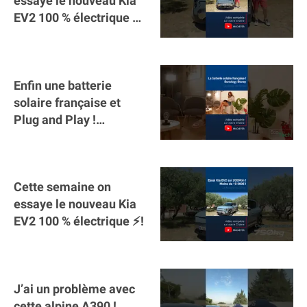
essaye le nouveau Kia
EV2 100 % électrique ⚡️!
Motorisation et
autonomie.
Enfin une batterie
solaire française et
Plug and Play !
#sunology #storey
#batterie @gosunology
Cette semaine on
essaye le nouveau Kia
EV2 100 % électrique ⚡️!
J’ai un problème avec
cette alpine A390 !