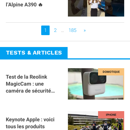
l’Alpine A390 🔥
Vous êtes sur la page
1
2
…
185
»
TESTS & ARTICLES
Test de la Reolink
MagicCam : une
caméra de sécurité
magnétique à 59€ sans
abonnement !
Keynote Apple : voici
tous les produits