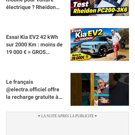
électrique ? Rheidon
Tech PC200 3K6 !
Essai Kia EV2 42 kWh
sur 2000 Km : moins de
19 000 € = GROS
SUCCÈS ?
Le français
@electra.officiel offre
la recharge gratuite à
tous les véhicules
électriques de Gironde