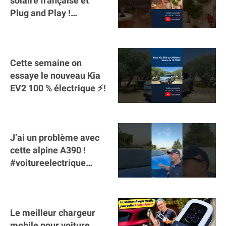
solaire française et
Plug and Play !
#sunology #storey
#batterie @gosunology
Cette semaine on
essaye le nouveau Kia
EV2 100 % électrique ⚡️!
J’ai un problème avec
cette alpine A390 !
#voitureelectrique
#alpine #a390
#sportscar
Le meilleur chargeur
mobile pour voiture