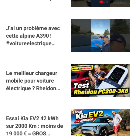
J’ai un problème avec
cette alpine A390 !
#voitureelectrique
#alpine #a390
#sportscar
Le meilleur chargeur
mobile pour voiture
électrique ? Rheidon
Tech PC200 3K6 !
Essai Kia EV2 42 kWh
sur 2000 Km : moins de
19 000 € = GROS