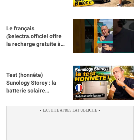
SUCCÈS ?
Le français
@electra.officiel offre
la recharge gratuite à
tous les véhicules
électriques de Gironde
Test (honnête)
Sunology Storey : la
batterie solaire
française !