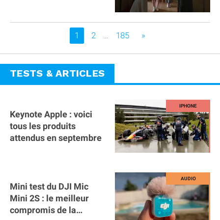
Vous êtes sur la page
1
2
…
185
»
TESTS & ARTICLES
Keynote Apple : voici
tous les produits
attendus en septembre
Mini test du DJI Mic
Mini 2S : le meilleur
compromis de la