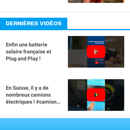
gamme ?
DERNIÈRES VIDÉOS
Enfin une batterie
solaire française et
Plug and Play !
En Suisse, il y a de
nombreux camions
électriques ! #camion
#poidslourds
#voitureelectrique
VOIR TOUTES LES VIDEOS