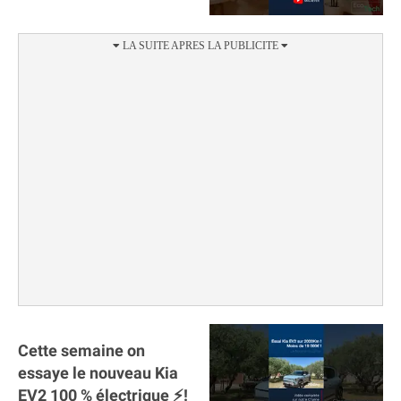
#sunology #storey
#batterie @gosunology
Cette semaine on
essaye le nouveau Kia
EV2 100 % électrique ⚡️!