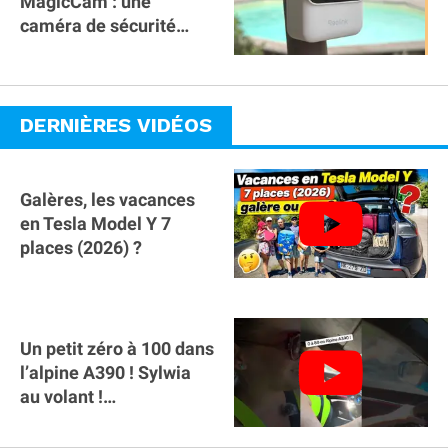
MagicCam : une
caméra de sécurité
magnétique à 59€ sans
abonnement !
DERNIÈRES VIDÉOS
Galères, les vacances
en Tesla Model Y 7
places (2026) ?
Un petit zéro à 100 dans
l’alpine A390 ￼! Sylwia
au volant !
#voitureelectrique
#alpine #a390