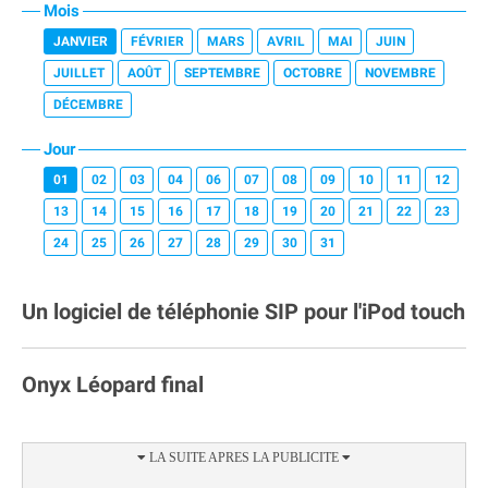
Mois
JANVIER
FÉVRIER
MARS
AVRIL
MAI
JUIN
JUILLET
AOÛT
SEPTEMBRE
OCTOBRE
NOVEMBRE
DÉCEMBRE
Jour
01
02
03
04
06
07
08
09
10
11
12
13
14
15
16
17
18
19
20
21
22
23
24
25
26
27
28
29
30
31
Un logiciel de téléphonie SIP pour l'iPod touch
Onyx Léopard final