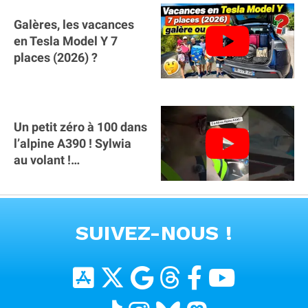
Galères, les vacances
en Tesla Model Y 7
places (2026) ?
Un petit zéro à 100 dans
l’alpine A390 ￼! Sylwia
au volant !
#voitureelectrique
#alpine #a390
VOIR TOUTES LES VIDEOS
SUIVEZ-NOUS !