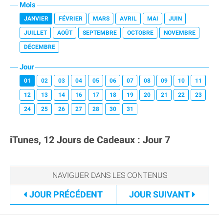
Mois
JANVIER
FÉVRIER
MARS
AVRIL
MAI
JUIN
JUILLET
AOÛT
SEPTEMBRE
OCTOBRE
NOVEMBRE
DÉCEMBRE
Jour
01
02
03
04
05
06
07
08
09
10
11
12
13
14
16
17
18
19
20
21
22
23
24
25
26
27
28
30
31
iTunes, 12 Jours de Cadeaux : Jour 7
JOUR
PRÉCÉDENT
JOUR
SUIVANT