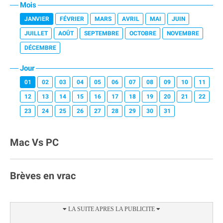
Mois
JANVIER
FÉVRIER
MARS
AVRIL
MAI
JUIN
JUILLET
AOÛT
SEPTEMBRE
OCTOBRE
NOVEMBRE
DÉCEMBRE
Jour
01
02
03
04
05
06
07
08
09
10
11
12
13
14
15
16
17
18
19
20
21
22
23
24
25
26
27
28
29
30
31
Mac Vs PC
Brèves en vrac