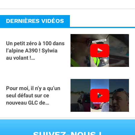
abonnement !
DERNIÈRES VIDÉOS
Un petit zéro à 100 dans
l’alpine A390 ￼! Sylwia
au volant !
#voitureelectrique
#alpine #a390
Pour moi, il n’y a qu’un
seul défaut sur ce
nouveau GLC de
Mercedes : il manque la
clé sur téléphone
VOIR TOUTES LES VIDEOS
SUIVEZ-NOUS !