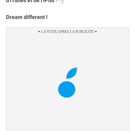
d'iTunes et de l'iPod
? :-)
Dream different !