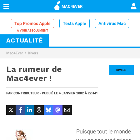
MAC4EVER
Top Promos Apple
Tests Apple
Antivirus Mac
ACTUALITÉ
VPN Mac
Chargeur iPhone
Nettoyeur Mac
Mac4Ever
Divers
Comparatif iPhone
Dock Thunderbolt
La rumeur de
DIVERS
Mac4ever !
PAR
CONTRIBUTEUR
- PUBLIÉ LE
4 JANVIER 2002
À 22H41
Puisque tout le monde