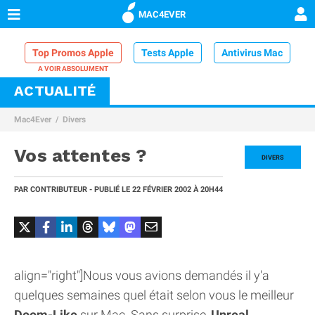
MAC4EVER
Top Promos Apple
Tests Apple
Antivirus Mac
ACTUALITÉ
VPN Mac
Chargeur iPhone
Nettoyeur Mac
Mac4Ever
Divers
Comparatif iPhone
Dock Thunderbolt
Vos attentes ?
DIVERS
PAR
CONTRIBUTEUR
- PUBLIÉ LE
22 FÉVRIER 2002
À 20H44
align="right"]Nous vous avions demandés il y'a
quelques semaines quel était selon vous le meilleur
Doom-Like
sur Mac. Sans surprise,
Unreal