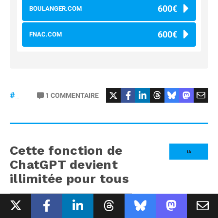
600€
BOULANGER.COM
600€
FNAC.COM
#osmopocket4P
1
COMMENTAIRE
#DJI
Cette fonction de
IA
ChatGPT devient
illimitée pour tous
PAR
LAURENCE
- PUBLIÉ LE
7 AOÛT 2026
À 16H22