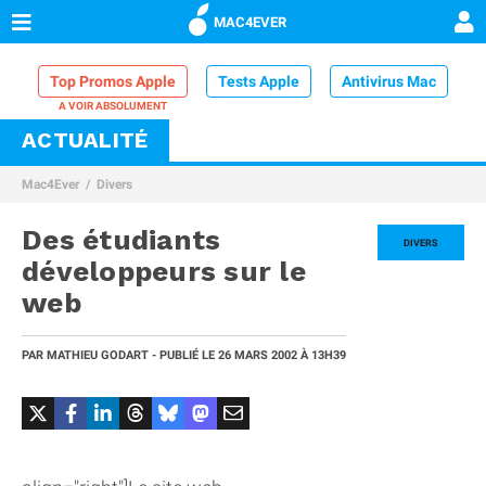
MAC4EVER
Top Promos Apple
Tests Apple
Antivirus Mac
ACTUALITÉ
VPN Mac
Chargeur iPhone
Nettoyeur Mac
Mac4Ever
Divers
Comparatif iPhone
Dock Thunderbolt
Des étudiants
DIVERS
développeurs sur le
web
PAR
MATHIEU GODART
- PUBLIÉ LE
26 MARS 2002
À 13H39