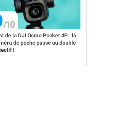
9
st de la DJI Osmo Pocket 4P : la
méra de poche passe au double
ectif !