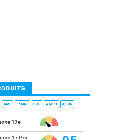
RODUITS
MAC
IPHONE
IPAD
WATCH
AUDIO
hone 17e
hone 17 Pro