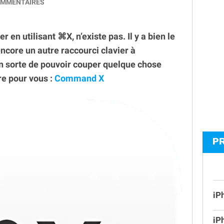
MMENTAIRES
r en utilisant ⌘X, n’existe pas. Il y a bien le
core un autre raccourci clavier à
en sorte de pouvoir couper quelque chose
ire pour vous :
Command X
P
iP
iP