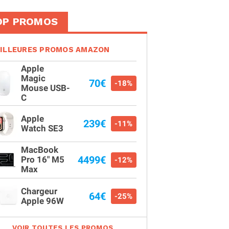
OP PROMOS
ILLEURES PROMOS AMAZON
Apple
Magic
70€
-18%
Mouse USB-
C
Apple
239€
-11%
Watch SE3
MacBook
4499€
Pro 16" M5
-12%
Max
Chargeur
64€
-25%
Apple 96W
VOIR TOUTES LES PROMOS