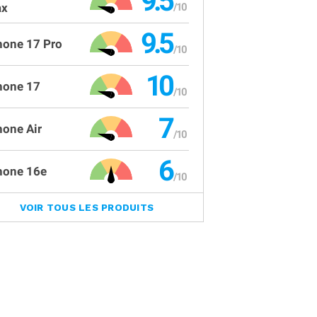
9.5
x
9.5
hone 17 Pro
10
hone 17
7
hone Air
6
hone 16e
VOIR TOUS LES PRODUITS