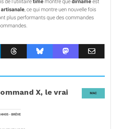
de l'utilitaire
time
montre que
dirname
est
artisanale
, ce qui montre uen nouvelle fois
sont plus performants que des commandes
es commandes.
Command X, le vrai
MAC
14H05
- BRÈVE