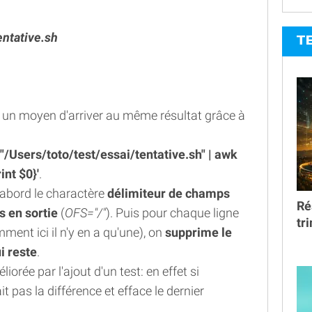
entative.sh
T
 un moyen d'arriver au même résultat grâce à
"/Users/toto/test/essai/tentative.sh" | awk
int $0}'
.
d'abord le charactère
délimiteur de champs
Ré
 en sortie
(
OFS="/"
). Puis pour chaque ligne
tr
ment ici il n'y en a qu'une), on
supprime le
i reste
.
rée par l'ajout d'un test: en effet si
it pas la différence et efface le dernier