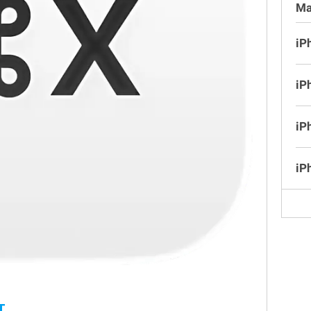
Ma
iP
iP
iP
iP
T