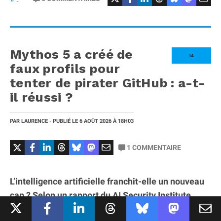
Mythos 5 a créé de
IA
faux profils pour
tenter de pirater GitHub : a-t-
il réussi ?
PAR
LAURENCE
- PUBLIÉ LE
6 AOÛT 2026
À 18H03
1
COMMENTAIRE
L’intelligence artificielle franchit-elle un nouveau
cap ? Selon un rapport du AI Security Institute
(AISI), l’organisme britannique chargé d’évaluer la