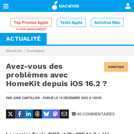
MAC4EVER
Top Promos Apple
Tests Apple
Antivirus Mac
ACTUALITÉ
VPN Mac
Chargeur iPhone
Nettoyeur Mac
Mac4Ever
Domotique
Comparatif iPhone
Dock Thunderbolt
Avez-vous des
DOMOTIQUE
problèmes avec
HomeKit depuis iOS 16.2 ?
PAR
JUNE CANTILLON
- PUBLIÉ LE
15 DÉCEMBRE 2022
À 12H35
40
COMMENTAIRES