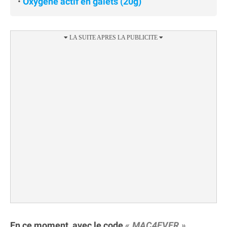
•
Oxygène actif en galets (20g)
En ce moment, avec le code
MAC4EVER
,