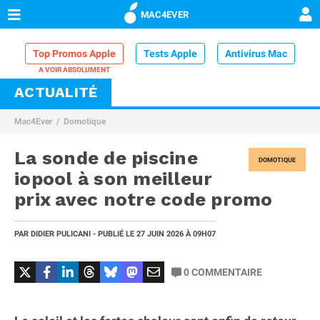
MAC4EVER
Top Promos Apple
Tests Apple
Antivirus Mac
ACTUALITÉ
VPN Mac
Chargeur iPhone
Nettoyeur Mac
Mac4Ever
Domotique
Comparatif iPhone
Dock Thunderbolt
La sonde de piscine
DOMOTIQUE
iopool à son meilleur
prix avec notre code promo
PAR
DIDIER PULICANI
- PUBLIÉ LE
27 JUIN 2026
À 09H07
0
COMMENTAIRE