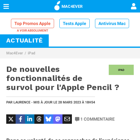
MAC4EVER
Top Promos Apple
Tests Apple
Antivirus Mac
ACTUALITÉ
VPN Mac
Chargeur iPhone
Nettoyeur Mac
Mac4Ever
iPad
Comparatif iPhone
Dock Thunderbolt
De nouvelles
IPAD
fonctionnalités de
survol pour l'Apple Pencil ?
PAR
LAURENCE
- MIS À JOUR LE
28 MARS 2023
À 18H54
1
COMMENTAIRE