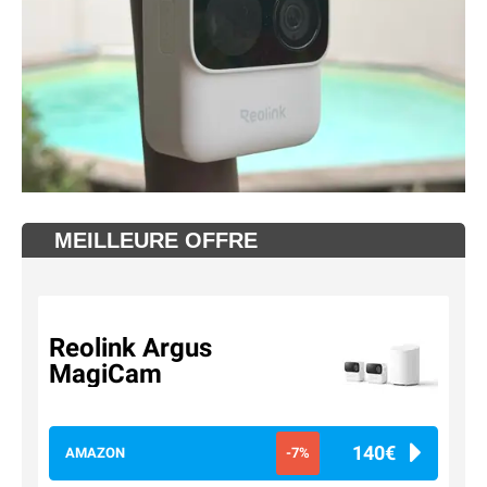
MEILLEURE OFFRE
Reolink Argus
MagiCam
140€
AMAZON
-7%