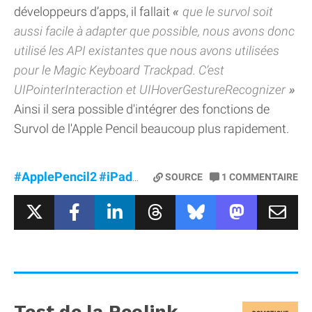
développeurs d’apps, il fallait
que le survol soit
aussi facile à adapter que possible, nous avons donc
utilisé les API existantes que nous avons utilisées
pour le Magic Keyboard Trackpad. C’est
UIPointerInteraction et UIHoverGestureRecognizer
Ainsi il sera possible d'intégrer des fonctions de
Survol de l'Apple Pencil beaucoup plus rapidement.
#ApplePencil2
#iPadProM2
#Survol
SOURCE
1
COMMENTAIRE
Test de la Reolink