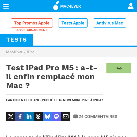
MAC4EVER
Top Promos Apple
Tests Apple
Antivirus Mac
TESTS
VPN Mac
Chargeur iPhone
Nettoyeur Mac
Mac4Ever
iPad
Comparatif iPhone
Dock Thunderbolt
Test iPad Pro M5 : a-t-
IPAD
il enfin remplacé mon
Mac ?
PAR
DIDIER PULICANI
- PUBLIÉ LE
16 NOVEMBRE 2025
À 09H47
24
COMMENTAIRES