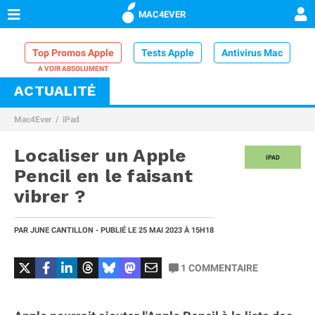
MAC4EVER
Top Promos Apple
Tests Apple
Antivirus Mac
ACTUALITÉ
VPN Mac
Chargeur iPhone
Nettoyeur Mac
Mac4Ever
iPad
Comparatif iPhone
Dock Thunderbolt
Localiser un Apple
IPAD
Pencil en le faisant
vibrer ?
PAR
JUNE CANTILLON
- PUBLIÉ LE
25 MAI 2023
À 15H18
1
COMMENTAIRE