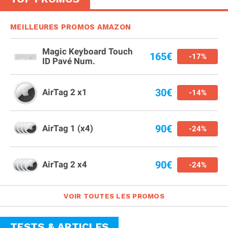
MEILLEURES PROMOS AMAZON
Magic Keyboard Touch
165€
-17%
ID Pavé Num.
30€
AirTag 2 x1
-14%
90€
AirTag 1 (x4)
-24%
90€
AirTag 2 x4
-24%
VOIR TOUTES LES PROMOS
TESTS & ARTICLES