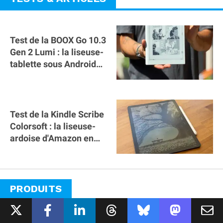
Test de la BOOX Go 10.3
Gen 2 Lumi : la liseuse-
tablette sous Android
ultime ?
Test de la Kindle Scribe
Colorsoft : la liseuse-
ardoise d'Amazon en
couleur ! Idéale pour la
BD ?
PRODUITS
MAC
IPHONE
IPAD
WATCH
AUDIO