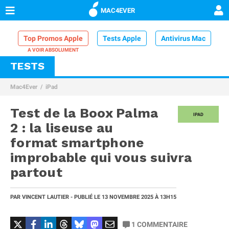
MAC4EVER
Top Promos Apple
Tests Apple
Antivirus Mac
TESTS
VPN Mac
Chargeur iPhone
Nettoyeur Mac
Mac4Ever
iPad
Comparatif iPhone
Dock Thunderbolt
Test de la Boox Palma
IPAD
2 : la liseuse au
format smartphone
improbable qui vous suivra
partout
PAR
VINCENT LAUTIER
- PUBLIÉ LE
13 NOVEMBRE 2025
À 13H15
1
COMMENTAIRE