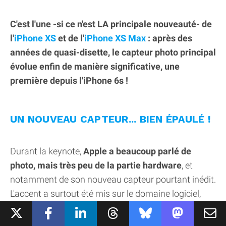
C'est l'une -si ce n'est LA principale nouveauté- de
l'
iPhone XS
et de l'
iPhone XS Max
: après des
années de quasi-disette, le capteur photo principal
évolue enfin de manière significative, une
première depuis l'iPhone 6s !
UN NOUVEAU CAPTEUR... BIEN ÉPAULÉ !
Durant la keynote,
Apple a beaucoup parlé de
photo, mais très peu de la partie hardware
, et
notamment de son nouveau capteur pourtant inédit.
L'accent a surtout été mis sur le domaine logiciel,
épaulé par la puce A12 qui offre un traitement
bien
plus efficace (et plus rapide) lors de la prise de