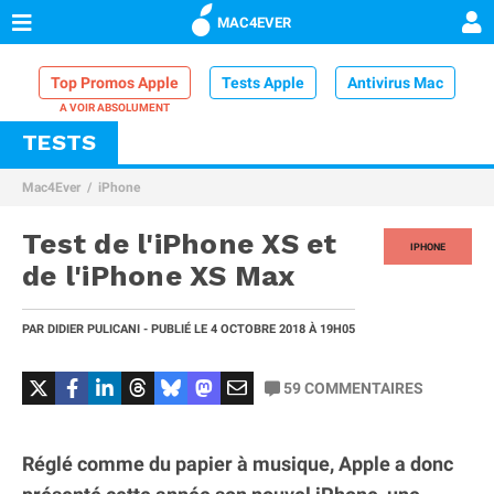
MAC4EVER
Top Promos Apple
Tests Apple
Antivirus Mac
TESTS
VPN Mac
Chargeur iPhone
Nettoyeur Mac
Mac4Ever
iPhone
Comparatif iPhone
Dock Thunderbolt
Test de l'iPhone XS et
IPHONE
de l'iPhone XS Max
PAR
DIDIER PULICANI
- PUBLIÉ LE
4 OCTOBRE 2018
À 19H05
59
COMMENTAIRES
Réglé comme du papier à musique, Apple a donc