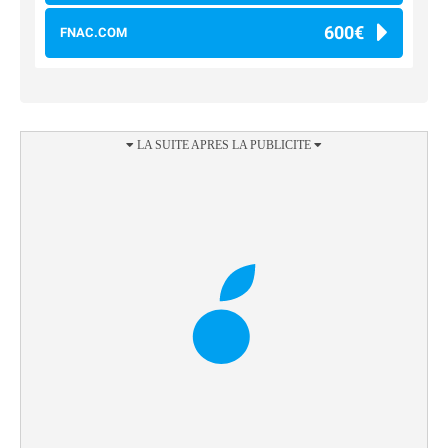
600€
FNAC.COM