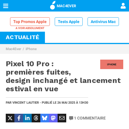
MAC4EVER
Top Promos Apple
Tests Apple
Antivirus Mac
ACTUALITÉ
VPN Mac
Chargeur iPhone
Nettoyeur Mac
Mac4Ever
iPhone
Comparatif iPhone
Dock Thunderbolt
Pixel 10 Pro :
IPHONE
premières fuites,
design inchangé et lancement
estival en vue
PAR
VINCENT LAUTIER
- PUBLIÉ LE
26 MAI 2025
À 13H30
1
COMMENTAIRE