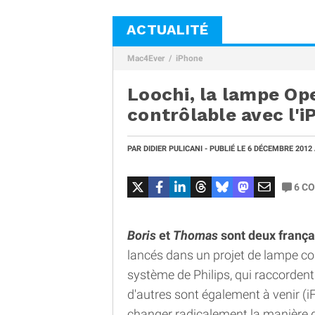
ACTUALITÉ
Mac4Ever
iPhone
Loochi, la lampe Op
contrôlable avec l'i
PAR
DIDIER PULICANI
- PUBLIÉ LE
6 DÉCEMBRE 2012
6
CO
Boris
et
Thomas
sont deux frança
lancés dans un projet de lampe c
système de Philips, qui raccorden
d'autres sont également à venir (iF,
changer radicalement la manière d