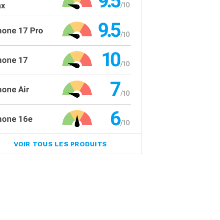
9.5
x
9.5
hone 17 Pro
10
hone 17
7
hone Air
6
hone 16e
VOIR TOUS LES PRODUITS