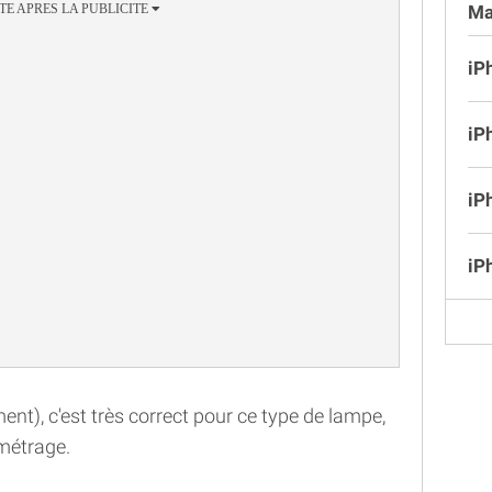
Ma
iP
iP
iP
iP
ent), c'est très correct pour ce type de lampe,
amétrage.