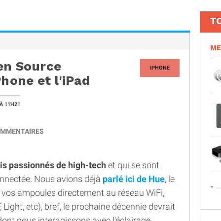
T
ME
en Source
IPHONE
Phone et l'iPad
À 11H21
MMENTAIRES
is passionnés de high-tech
et qui se sont
onnectée. Nous avions déjà
parlé ici de Hue
, le
t vos ampoules directement au réseau WiFi,
 Light, etc), bref, le prochaine décennie devrait
ont nous interagissons avec l'éclairage.