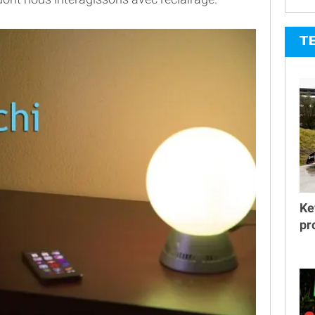
T
Ke
pr