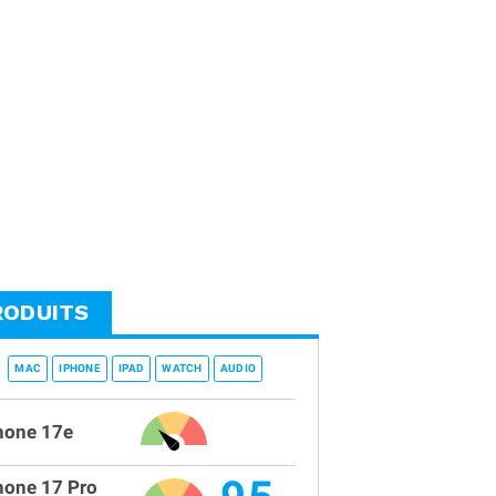
RODUITS
MAC
IPHONE
IPAD
WATCH
AUDIO
hone 17e
hone 17 Pro