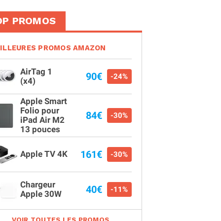
OP PROMOS
ILLEURES PROMOS AMAZON
AirTag 1
90€
-24%
(x4)
Apple Smart
Folio pour
84€
-30%
iPad Air M2
13 pouces
161€
Apple TV 4K
-30%
Chargeur
40€
-11%
Apple 30W
VOIR TOUTES LES PROMOS