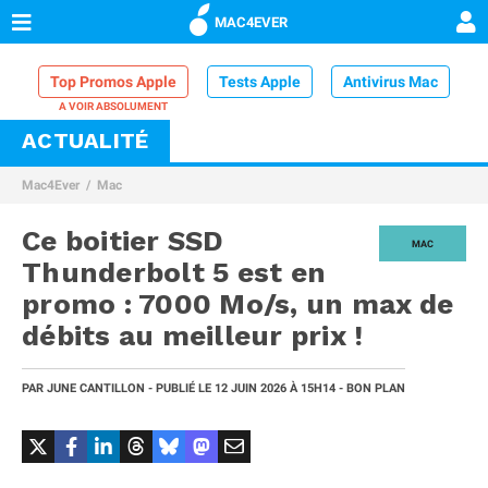
MAC4EVER
Top Promos Apple
Tests Apple
Antivirus Mac
ACTUALITÉ
VPN Mac
Chargeur iPhone
Nettoyeur Mac
Mac4Ever
Mac
Comparatif iPhone
Dock Thunderbolt
Ce boitier SSD
MAC
Thunderbolt 5 est en
promo : 7000 Mo/s, un max de
débits au meilleur prix !
PAR
JUNE CANTILLON
- PUBLIÉ LE
12 JUIN 2026
À 15H14
- BON PLAN