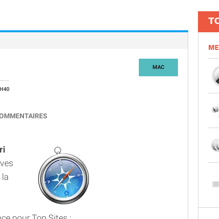
T
ME
MAC
7H40
OMMENTAIRES
ri
ives
 la
ce pour Top Sites ;