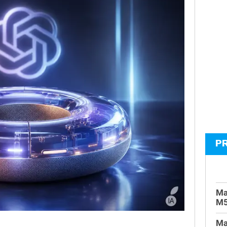
P
Ma
M
Ma