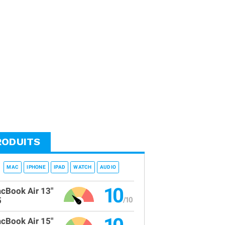
RODUITS
MAC
IPHONE
IPAD
WATCH
AUDIO
10
cBook Air 13"
5
cBook Air 15"