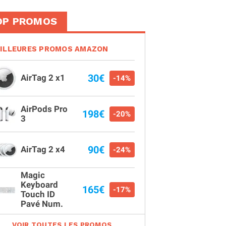
OP PROMOS
ILLEURES PROMOS AMAZON
30€
AirTag 2 x1
-14%
AirPods Pro
198€
-20%
3
90€
AirTag 2 x4
-24%
Magic
Keyboard
165€
-17%
Touch ID
Pavé Num.
VOIR TOUTES LES PROMOS