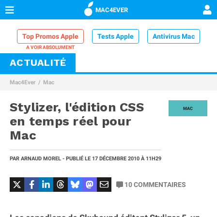
MAC4EVER
Top Promos Apple
Tests Apple
Antivirus Mac
ACTUALITÉ
VPN Mac
Chargeur iPhone
Nettoyeur Mac
Mac4Ever
Mac
Comparatif iPhone
Dock Thunderbolt
Stylizer, l'édition CSS
MAC
en temps réel pour
Mac
PAR
ARNAUD MOREL
- PUBLIÉ LE
17 DÉCEMBRE 2010
À 11H29
10
COMMENTAIRES