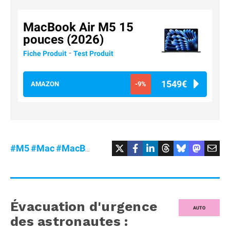
MacBook Air M5 15
pouces (2026)
-
Fiche Produit
Test Produit
1549€
AMAZON
-9%
#M5
#Mac
#MacBookAir
#Promo
Évacuation d'urgence
AUTO
des astronautes :