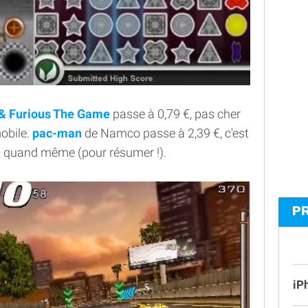
 & Furious The Game
passe à 0,79 €, pas cher
obile.
pac-man
de Namco passe à 2,39 €, c'est
s quand même (pour résumer !).
P
iP