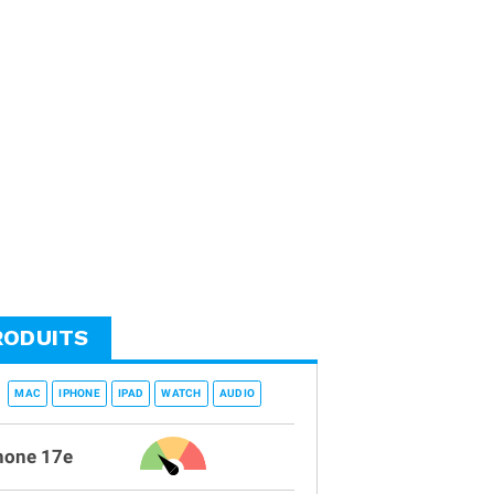
RODUITS
MAC
IPHONE
IPAD
WATCH
AUDIO
hone 17e