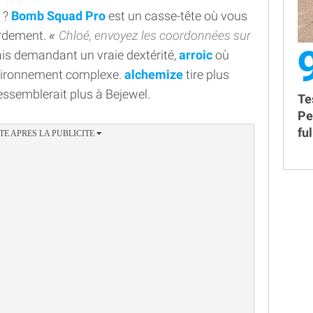
 ?
Bomb Squad Pro
est un casse-tête où vous
ardement.
Chloé, envoyez les coordonnées sur
ais demandant un vraie dextérité,
arroic
où
nvironnement complexe.
alchemize
tire plus
ressemblerait plus à Bejewel.
Te
Pe
fu