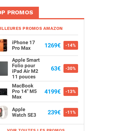
OP PROMOS
ILLEURES PROMOS AMAZON
iPhone 17
1269€
-14%
Pro Max
Apple Smart
Folio pour
63€
-30%
iPad Air M2
11 pouces
MacBook
4199€
Pro 14" M5
-13%
Max
Apple
239€
-11%
Watch SE3
VOIR TOUTES LES PROMOS