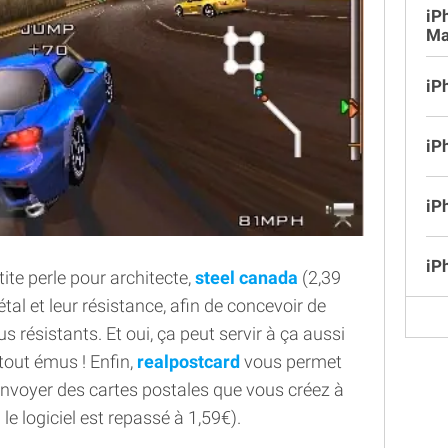
iP
Ma
iP
iP
iP
iP
tite perle pour architecte,
steel canada
(2,39
métal et leur résistance, afin de concevoir de
 résistants. Et oui, ça peut servir à ça aussi
tout émus ! Enfin,
realpostcard
vous permet
envoyer des cartes postales que vous créez à
le logiciel est repassé à 1,59€).