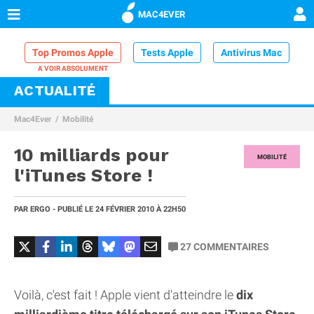
MAC4EVER
Top Promos Apple
Tests Apple
Antivirus Mac
ACTUALITÉ
VPN Mac
Chargeur iPhone
Nettoyeur Mac
Mac4Ever
Mobilité
Comparatif iPhone
Dock Thunderbolt
10 milliards pour
MOBILITÉ
l'iTunes Store !
PAR
ERGO
- PUBLIÉ LE
24 FÉVRIER 2010
À 22H50
27
COMMENTAIRES
Voilà, c'est fait ! Apple vient d'atteindre le
dix