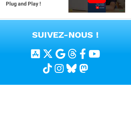
Plug and Play !
VOIR TOUTES LES VIDEOS
SUIVEZ-NOUS !