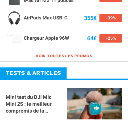
iPad Air M2 11 pouces
355€
AirPods Max USB-C
-39%
64€
Chargeur Apple 96W
-25%
VOIR TOUTES LES PROMOS
TESTS & ARTICLES
Mini test du DJI Mic
Mini 2S : le meilleur
compromis de la
gamme ?