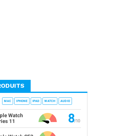
RODUITS
MAC
IPHONE
IPAD
WATCH
AUDIO
8
ple Watch
ries 11