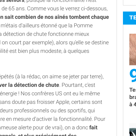
us de 65 ans. Comme vous le verrez ci-dessous,
on sait combien de nos aînés tombent chaque
T
 m'étais d'ailleurs étonné que la Pomme
a détection de chute fonctionne mieux
on court par exemple), alors qu'elle se destine
lité est bien plus modeste, à quelques
9
étés (à la rédac, on aime se jeter par terre),
ver la détection de chute
. Pourtant, c'est
Te
l'énergie ! Nos confrères US ont eu le même
br
sans doute pas froisser Apple, certains sont
à 
adeurs professionnels ou des sportifs, qui
re en mesure d'activer la fonctionnalité. Pour
 fameuse alerte pour de vrai), on a donc
fait
onnels, et plus précisément des