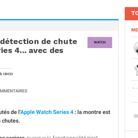
T
ME
a détection de chute
WATCH
ies 4... avec des
À 18H33
MMENTAIRES
tés de l'
Apple Watch Series 4
: la montre est
 chutes.
les seniors
, puisque la fonctionnalité n'est