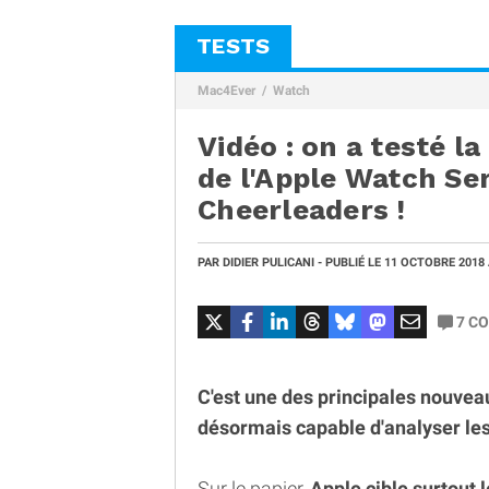
TESTS
Mac4Ever
Watch
Vidéo : on a testé l
de l'Apple Watch Ser
Cheerleaders !
PAR
DIDIER PULICANI
- PUBLIÉ LE
11 OCTOBRE 2018
7
CO
C'est une des principales nouveau
désormais capable d'analyser les
Sur le papier,
Apple cible surtout 