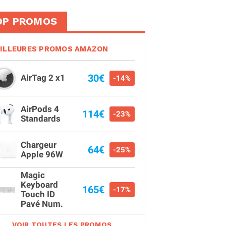
OP PROMOS
ILLEURES PROMOS AMAZON
30€
AirTag 2 x1
-14%
AirPods 4
114€
-23%
Standards
Chargeur
64€
-25%
Apple 96W
Magic
Keyboard
165€
-17%
Touch ID
Pavé Num.
VOIR TOUTES LES PROMOS