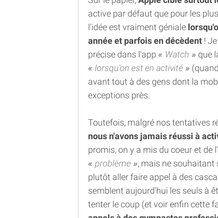
active par défaut que pour les pl
l'idée est vraiment géniale
lorsqu'
année et parfois en décèdent
! Je
précise dans l'app
Watch
que l
lorsqu'on est en activité
(quand 
avant tout à des gens dont la mobi
exceptions près.
Toutefois, malgré nos tentatives rép
nous n'avons jamais réussi à acti
promis, on y a mis du coeur et de 
problème
, mais ne souhaitant 
plutôt aller faire appel à des casc
semblent aujourd'hui les seuls à êt
tenter le coup (et voir enfin cette
appels à des gymnastes professi