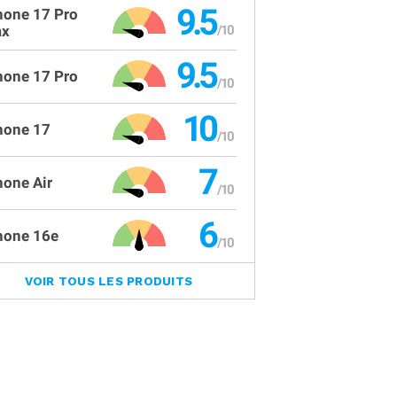
9.5
hone 17 Pro
x
9.5
hone 17 Pro
10
hone 17
7
hone Air
6
hone 16e
VOIR TOUS LES PRODUITS