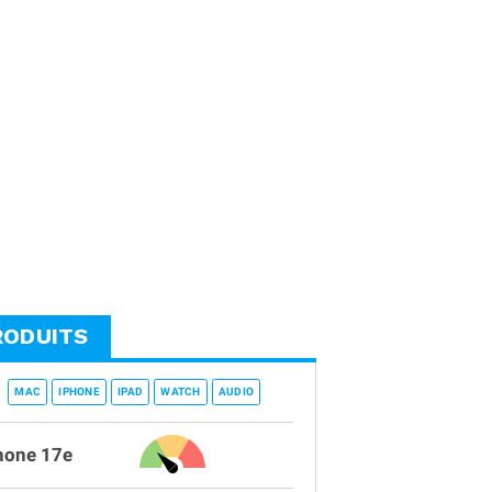
RODUITS
MAC
IPHONE
IPAD
WATCH
AUDIO
hone 17e