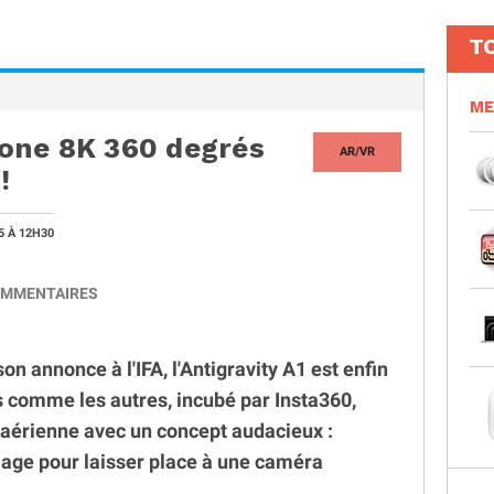
T
ME
drone 8K 360 degrés
AR/VR
!
25
À 12H30
MMENTAIRES
n annonce à l'IFA, l'Antigravity A1 est enfin
s comme les autres, incubé par Insta360,
 aérienne avec un concept audacieux :
mage pour laisser place à une caméra