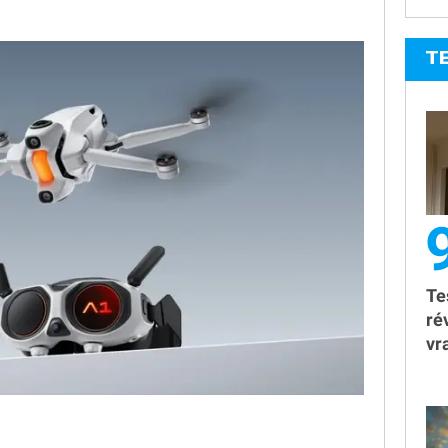
T
9
Te
ré
vr