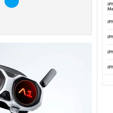
iP
Ma
iP
iP
iP
iP