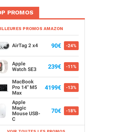
OP PROMOS
ILLEURES PROMOS AMAZON
90€
AirTag 2 x4
-24%
Apple
239€
-11%
Watch SE3
MacBook
4199€
Pro 14" M5
-13%
Max
Apple
Magic
70€
-18%
Mouse USB-
C
VOIR TOUTES LES PROMOS