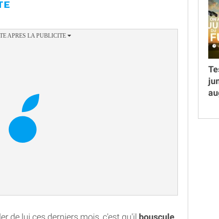
TE
Te
ju
au
ler de lui ces derniers mois, c'est qu'il
bouscule