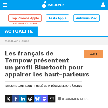
MAC4EVER
Top Promos Apple
Tests Apple
Antivirus Mac
ACTUALITÉ
VPN Mac
Chargeur iPhone
Nettoyeur Mac
Mac4Ever
Audio
Comparatif iPhone
Dock Thunderbolt
Les français de
AUDIO
Tempow présentent
un profil Bluetooth pour
appairer les haut-parleurs
PAR
JUNE CANTILLON
- PUBLIÉ LE
14 DÉCEMBRE 2018
À 09H26
0
COMMENTAIRE