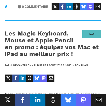
#Casque
#QuietComfort
0
COMMENTAIRE
#Bose
Les Magic Keyboard,
MAC
Mouse et Apple Pencil
en promo : équipez vos Mac et
iPad au meilleur prix !
PAR
JUNE CANTILLON
- PUBLIÉ LE
7 AOÛT 2026
À 10H51
- BON PLAN
Ceux qui travaillent au quotidien sur un ordinateur
ou une tablette connaissent l'importance de