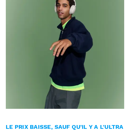
LE PRIX BAISSE, SAUF QU'IL Y A L'ULTRA