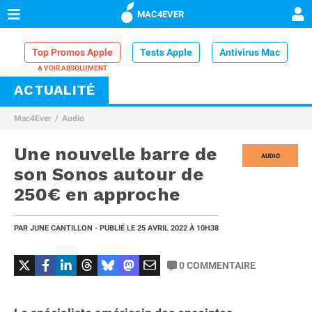
MAC4EVER
Top Promos Apple
Tests Apple
Antivirus Mac
ACTUALITÉ
VPN Mac
Chargeur iPhone
Nettoyeur Mac
Mac4Ever
Audio
Comparatif iPhone
Dock Thunderbolt
Une nouvelle barre de
AUDIO
son Sonos autour de
250€ en approche
PAR
JUNE CANTILLON
- PUBLIÉ LE
25 AVRIL 2022
À 10H38
0
COMMENTAIRE