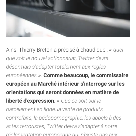
Ainsi Thierry Breton a précisé à chaud que :
quel
que soit le nouvel actionnariat, Twitter devra
désormais s'adapter totalement aux règles
européennes
.
Comme beaucoup, le commissaire
européen au Marché intérieur s'interroge sur les
orientations qui seront données en matière de
liberté d'expression.
Que ce soit sur le
harcèlement en ligne, la vente de produits
contrefaits, la pédopornographie, les appels à des
actes terroristes, Twitter devra s'adapter à notre
réglementation européenne qui n'existe pas aux