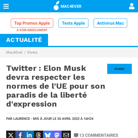
MAC4EVER
Top Promos Apple
Tests Apple
Antivirus Mac
ACTUALITÉ
VPN Mac
Chargeur iPhone
Nettoyeur Mac
Mac4Ever
Divers
Comparatif iPhone
Dock Thunderbolt
Twitter : Elon Musk
DIVERS
devra respecter les
normes de l'UE pour son
paradis de la liberté
d'expression
PAR
LAURENCE
- MIS À JOUR LE
26 AVRIL 2022
À 16H24
13
COMMENTAIRES